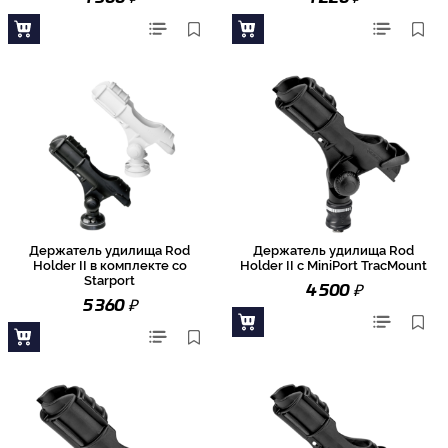
Держатель удилища Rod
Держатель удилища Rod
Holder II в комплекте со
Holder II с MiniPort TracMount
Starport
₽
4 500
₽
5 360