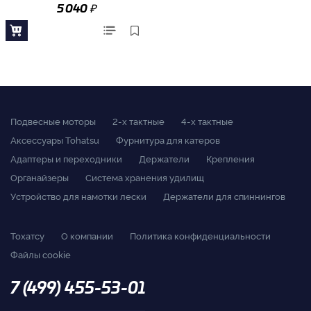
₽
5 040
Подвесные моторы
2-x тактные
4-x тактные
Аксессуары Tohatsu
Фурнитура для катеров
Адаптеры и переходники
Держатели
Крепления
Органайзеры
Система хранения удилищ
Устройство для намотки лески
Держатели для спиннингов
Тохатсу
О компании
Политика конфиденциальности
Файлы cookie
7 (499) 455-53-01