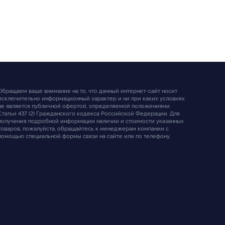
Обращаем ваше внимание на то, что данный интернет-сайт носит
исключительно информационный характер и ни при каких условиях
не является публичной офертой, определяемой положениями
Статьи 437 (2) Гражданского кодекса Российской Федерации. Для
получения подробной информации наличии и стоимости указанных
товаров, пожалуйста, обращайтесь к менеджерам компании с
помощью специальной формы связи на сайте или по телефону.