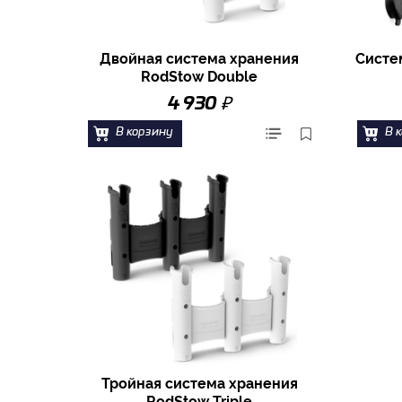
Двойная система хранения
Систе
RodStow Double
₽
4 930
В корзину
В 
Тройная система хранения
RodStow Triple