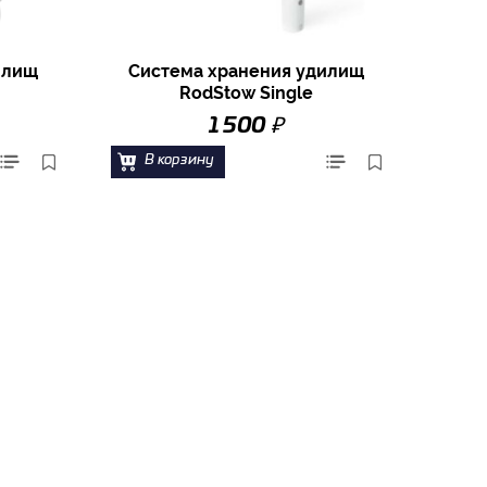
илищ
Система хранения удилищ
RodStow Single
₽
1 500
В корзину