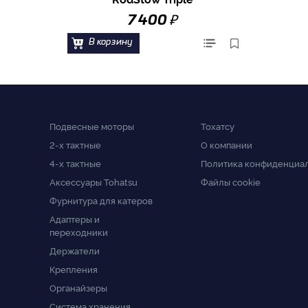
₽
7 400
В корзину
Подвесные моторы
Тохатсу
2-x тактные
О компании
4-x тактные
Политика конфиденциа
Аксессуары Tohatsu
Файлы cookie
Фурнитура для катеров
Адаптеры и
переходники
Держатели
Крепления
Органайзеры
Система хранения