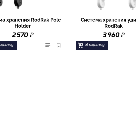
ма хранения RodRak Pole
Система хранения уд
Holder
RodRak
₽
₽
2 570
3 960
корзину
В корзину