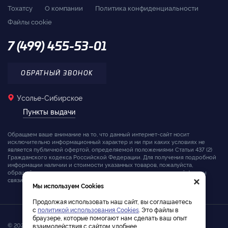
Тохатсу
О компании
Политика конфиденциальности
Файлы cookie
7 (499) 455-53-01
ОБРАТНЫЙ ЗВОНОК
Усолье-Сибирское
Пункты выдачи
Обращаем ваше внимание на то, что данный интернет-сайт носит
исключительно информационный характер и ни при каких условиях не
является публичной офертой, определяемой положениями Статьи 437 (2)
Гражданского кодекса Российской Федерации. Для получения подробной
информации наличии и стоимости указанных товаров, пожалуйста,
×
обращайтесь к менеджерам компании с помощью специальной формы
связи на сайте или по телефону.
Мы используем Cookies
Продолжая использовать наш сайт, вы соглашаетесь
с
политикой использования Cookies
. Это файлы в
браузере, которые помогают нам сделать ваш опыт
© 2026. Интернет-магазин лодочных моторов Tohatsu
взаимодействия с сайтом удобнее.