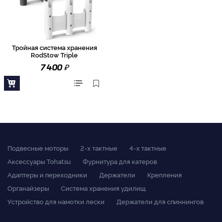
Тройная система хранения
RodStow Triple
₽
7 400
Подвесные моторы
2-x тактные
4-x тактные
Аксессуары Tohatsu
Фурнитура для катеров
Адаптеры и переходники
Держатели
Крепления
Органайзеры
Система хранения удилищ
Устройство для намотки лески
Держатели для спиннингов