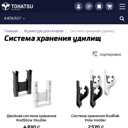
КАТАЛОГ
Главная
Фурнитура для катеров
Система хранения удилищ
Система хранения удилищ
сортировка
Двойная система хранения
Система хранения RodRak
RodStow Double
Pole Holder
₽
₽
4 930
2 570