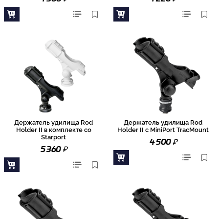
Держатель удилища Rod
Держатель удилища Rod
Holder II в комплекте со
Holder II с MiniPort TracMount
Starport
₽
4 500
₽
5 360