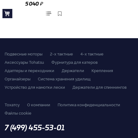
₽
5 040
Подвесные моторы
2-x тактные
4-x тактные
Аксессуары Tohatsu
Фурнитура для катеров
Адаптеры и переходники
Держатели
Крепления
Органайзеры
Система хранения удилищ
Устройство для намотки лески
Держатели для спиннингов
Тохатсу
О компании
Политика конфиденциальности
Файлы cookie
7 (499) 455-53-01