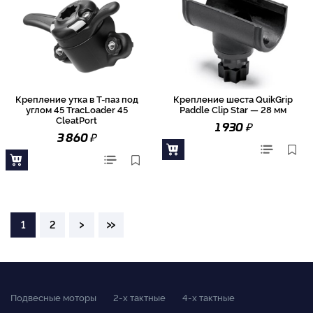
Крепление утка в Т-паз под
Крепление шеста QuikGrip
углом 45 TracLoader 45
Paddle Clip Star — 28 мм
CleatPort
₽
1 930
₽
3 860
›
»
1
2
Подвесные моторы
2-x тактные
4-x тактные