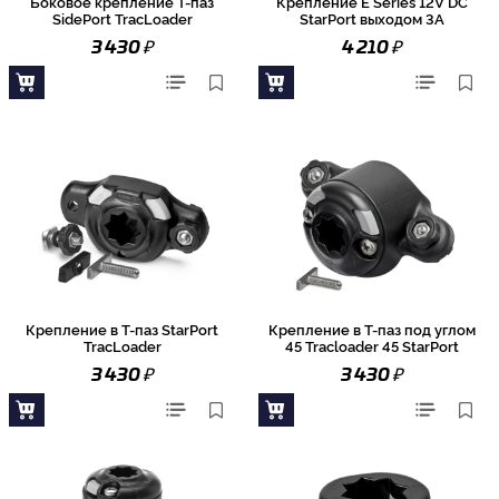
Боковое крепление Т-паз
Крепление E Series 12V DC
SidePort TracLoader
StarPort выходом 3А
₽
₽
3 430
4 210
Крепление в Т-паз StarPort
Крепление в Т-паз под углом
TracLoader
45 Tracloader 45 StarPort
₽
₽
3 430
3 430