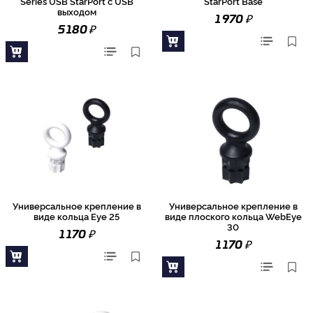
Series USB StarPort с USB
StarPort Base
выходом
₽
1 970
₽
5 180
Универсальное крепление в
Универсальное крепление в
виде кольца Eye 25
виде плоского кольца WebEye
30
₽
1 170
₽
1 170