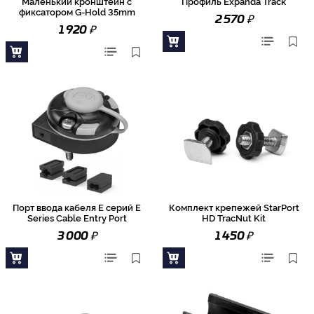
Маленький кронштейн с
Профиль Expanda Track
фиксатором G-Hold 35mm
₽
2 570
₽
1 920
Порт ввода кабеля E серий E
Комплект крепежей StarPort
Series Cable Entry Port
HD TracNut Kit
₽
₽
3 000
1 450