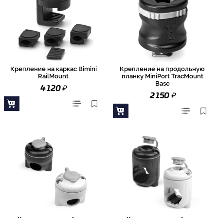
Крепление на каркас Bimini
Крепление на продольную
RailMount
планку MiniPort TracMount
Base
₽
4 120
₽
2 150