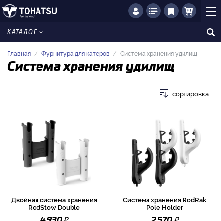
КАТАЛОГ
Главная
Фурнитура для катеров
Система хранения удилищ
Система хранения удилищ
сортировка
Двойная система хранения
Система хранения RodRak
RodStow Double
Pole Holder
₽
₽
4 930
2 570