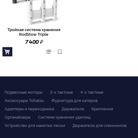
Тройная система хранения
RodStow Triple
₽
7 400
Подвесные моторы
2-x тактные
4-x тактные
Аксессуары Tohatsu
Фурнитура для катеров
Адаптеры и переходники
Держатели
Крепления
Органайзеры
Система хранения удилищ
Устройство для намотки лески
Держатели для спиннингов