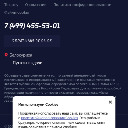
Тохатсу
О компании
Политика конфиденциальности
Файлы cookie
7 (499) 455-53-01
ОБРАТНЫЙ ЗВОНОК
Белокуриха
Пункты выдачи
Обращаем ваше внимание на то, что данный интернет-сайт носит
исключительно информационный характер и ни при каких условиях не
является публичной офертой, определяемой положениями Статьи 437 (2)
Гражданского кодекса Российской Федерации. Для получения подробной
информации наличии и стоимости указанных товаров, пожалуйста,
×
обращайтесь к менеджерам компании с помощью специальной формы
связи на сайте или по телефону.
Мы используем Cookies
Продолжая использовать наш сайт, вы соглашаетесь
с
политикой использования Cookies
. Это файлы в
браузере, которые помогают нам сделать ваш опыт
© 2026. Интернет-магазин лодочных моторов Tohatsu
взаимодействия с сайтом удобнее.