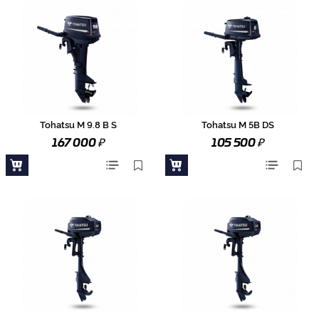
Tohatsu M 9.8 B S
Tohatsu M 5B DS
₽
₽
167 000
105 500