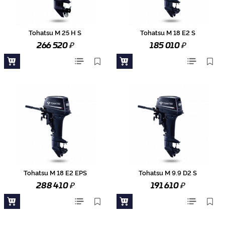
Tohatsu M 25 H S
Tohatsu M 18 E2 S
₽
₽
266 520
185 010
Tohatsu M 18 E2 EPS
Tohatsu M 9.9 D2 S
₽
₽
288 410
191 610