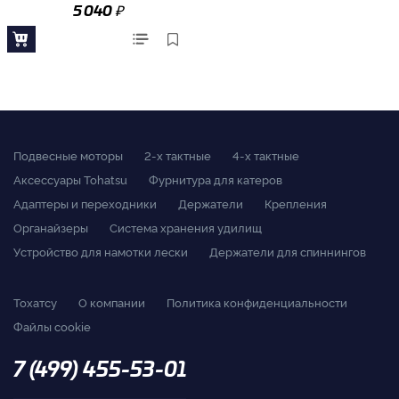
₽
5 040
Подвесные моторы
2-x тактные
4-x тактные
Аксессуары Tohatsu
Фурнитура для катеров
Адаптеры и переходники
Держатели
Крепления
Органайзеры
Система хранения удилищ
Устройство для намотки лески
Держатели для спиннингов
Тохатсу
О компании
Политика конфиденциальности
Файлы cookie
7 (499) 455-53-01