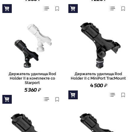
Держатель удилища Rod
Держатель удилища Rod
Holder II в комплекте со
Holder II с MiniPort TracMount
Starport
₽
4 500
₽
5 360