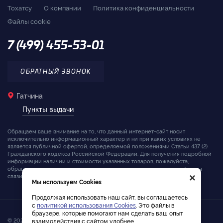
Тохатсу
О компании
Политика конфиденциальности
Файлы cookie
7 (499) 455-53-01
ОБРАТНЫЙ ЗВОНОК
Гатчина
Пункты выдачи
Обращаем ваше внимание на то, что данный интернет-сайт носит
исключительно информационный характер и ни при каких условиях не
является публичной офертой, определяемой положениями Статьи 437 (2)
Гражданского кодекса Российской Федерации. Для получения подробной
информации наличии и стоимости указанных товаров, пожалуйста,
×
обращайтесь к менеджерам компании с помощью специальной формы
связи на сайте или по телефону.
Мы используем Cookies
Продолжая использовать наш сайт, вы соглашаетесь
с
политикой использования Cookies
. Это файлы в
браузере, которые помогают нам сделать ваш опыт
© 2026. Интернет-магазин лодочных моторов Tohatsu
взаимодействия с сайтом удобнее.