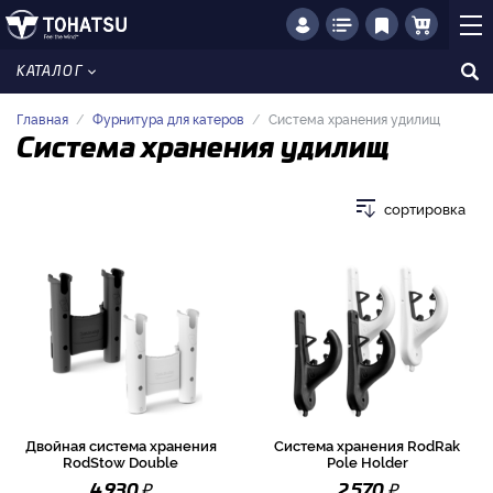
КАТАЛОГ
Главная
Фурнитура для катеров
Система хранения удилищ
Система хранения удилищ
сортировка
Двойная система хранения
Система хранения RodRak
RodStow Double
Pole Holder
₽
₽
4 930
2 570