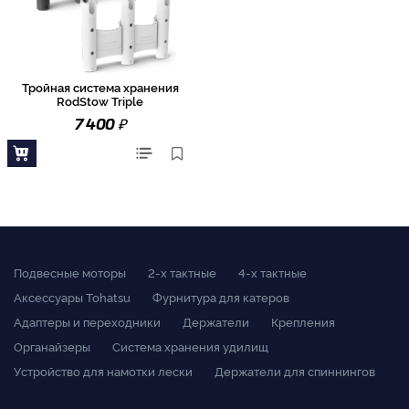
Тройная система хранения
RodStow Triple
₽
7 400
Подвесные моторы
2-x тактные
4-x тактные
Аксессуары Tohatsu
Фурнитура для катеров
Адаптеры и переходники
Держатели
Крепления
Органайзеры
Система хранения удилищ
Устройство для намотки лески
Держатели для спиннингов