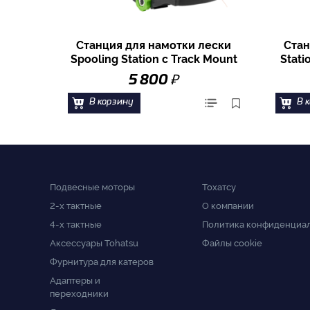
Станция для намотки лески
Стан
Spooling Station с Track Mount
Stati
₽
5 800
В корзину
В 
Подвесные моторы
Тохатсу
2-x тактные
О компании
4-x тактные
Политика конфиденциа
Аксессуары Tohatsu
Файлы cookie
Фурнитура для катеров
Адаптеры и
переходники