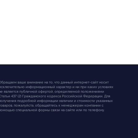
Обращаем ваше внимание на то, что данный интернет-сайт носит
исключительно информационный характер и ни при каких условиях
не является публичной офертой, определяемой положениями
Статьи 437 (2) Гражданского кодекса Российской Федерации. Для
получения подробной информации наличии и стоимости указанных
товаров, пожалуйста, обращайтесь к менеджерам компании с
помощью специальной формы связи на сайте или по телефону.