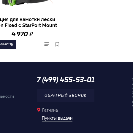
ция для намотки лески
on Fixed с StarPort Mount
₽
4 970
корзину
7 (499) 455-53-01
льности
ОБРАТНЫЙ ЗВОНОК
Гатчина
Пункты выдачи