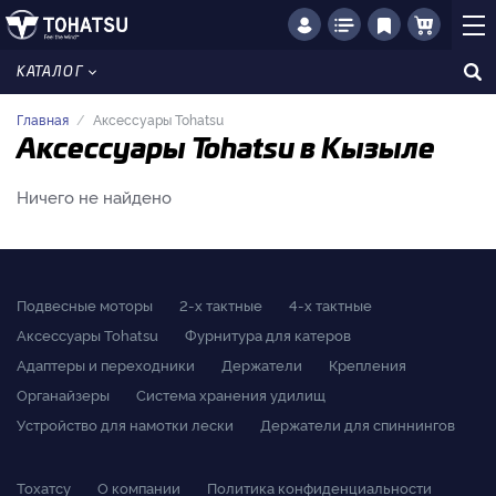
КАТАЛОГ
Главная
Аксессуары Tohatsu
Аксессуары Tohatsu в Кызыле
Ничего не найдено
Подвесные моторы
2-x тактные
4-x тактные
Аксессуары Tohatsu
Фурнитура для катеров
Адаптеры и переходники
Держатели
Крепления
Органайзеры
Система хранения удилищ
Устройство для намотки лески
Держатели для спиннингов
Тохатсу
О компании
Политика конфиденциальности