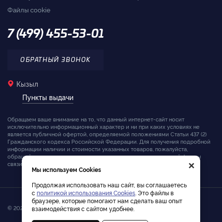
Файлы cookie
7 (499) 455-53-01
ОБРАТНЫЙ ЗВОНОК
Кызыл
Пункты выдачи
Обращаем ваше внимание на то, что данный интернет-сайт носит
исключительно информационный характер и ни при каких условиях не
является публичной офертой, определяемой положениями Статьи 437 (2)
Гражданского кодекса Российской Федерации. Для получения подробной
информации наличии и стоимости указанных товаров, пожалуйста,
обращайтесь к менеджерам компании с помощью специальной формы
×
связи на сайте или по телефону.
Мы используем Cookies
Продолжая использовать наш сайт, вы соглашаетесь
с
политикой использования Cookies
. Это файлы в
браузере, которые помогают нам сделать ваш опыт
© 2026. Интернет-магазин лодочных моторов Tohatsu
взаимодействия с сайтом удобнее.