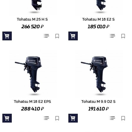
Tohatsu M 25 H S
Tohatsu M 18 E2 S
₽
₽
266 520
185 010
Tohatsu M 18 E2 EPS
Tohatsu M 9.9 D2 S
₽
₽
288 410
191 610