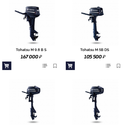
Tohatsu M 9.8 B S
Tohatsu M 5B DS
₽
₽
167 000
105 500