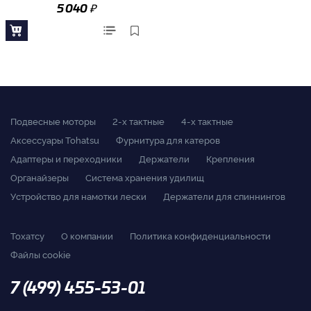
₽
5 040
Подвесные моторы
2-x тактные
4-x тактные
Аксессуары Tohatsu
Фурнитура для катеров
Адаптеры и переходники
Держатели
Крепления
Органайзеры
Система хранения удилищ
Устройство для намотки лески
Держатели для спиннингов
Тохатсу
О компании
Политика конфиденциальности
Файлы cookie
7 (499) 455-53-01