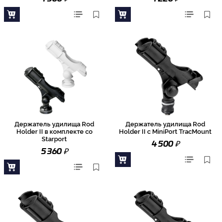
Держатель удилища Rod
Держатель удилища Rod
Holder II в комплекте со
Holder II с MiniPort TracMount
Starport
₽
4 500
₽
5 360