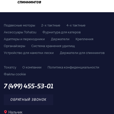
спиннингов
Подвесные моторы
2-x тактные
4-x тактные
Аксессуары Tohatsu
Фурнитура для катеров
Адаптеры и переходники
Держатели
Крепления
Органайзеры
Система хранения удилищ
Устройство для намотки лески
Держатели для спиннингов
Тохатсу
О компании
Политика конфиденциальности
Файлы cookie
7 (499) 455-53-01
ОБРАТНЫЙ ЗВОНОК
Нальчик