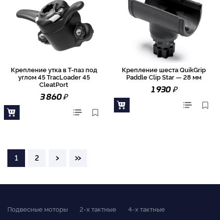
Крепление утка в Т-паз под
Крепление шеста QuikGrip
углом 45 TracLoader 45
Paddle Clip Star — 28 мм
CleatPort
₽
1 930
₽
3 860
›
»
1
2
Подвесные моторы
2-x тактные
4-x тактные