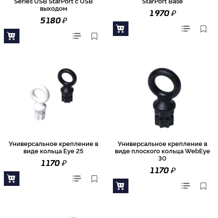
Series USB StarPort с USB
StarPort Base
выходом
₽
1 970
₽
5 180
Универсальное крепление в
Универсальное крепление в
виде кольца Eye 25
виде плоского кольца WebEye
30
₽
1 170
₽
1 170