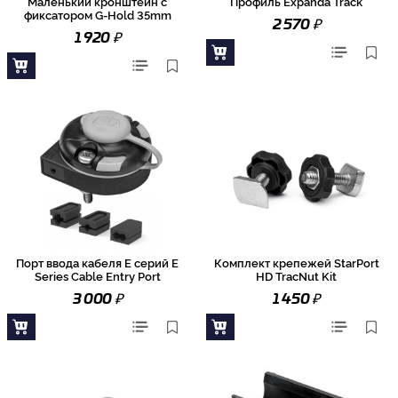
Маленький кронштейн с
Профиль Expanda Track
фиксатором G-Hold 35mm
₽
2 570
₽
1 920
Порт ввода кабеля E серий E
Комплект крепежей StarPort
Series Cable Entry Port
HD TracNut Kit
₽
₽
3 000
1 450