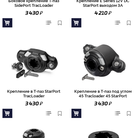
Боковое крепление Т-паз
Крепление E Series 12V DC
SidePort TracLoader
StarPort выходом 3А
₽
₽
3 430
4 210
Крепление в Т-паз StarPort
Крепление в Т-паз под углом
TracLoader
45 Tracloader 45 StarPort
₽
₽
3 430
3 430