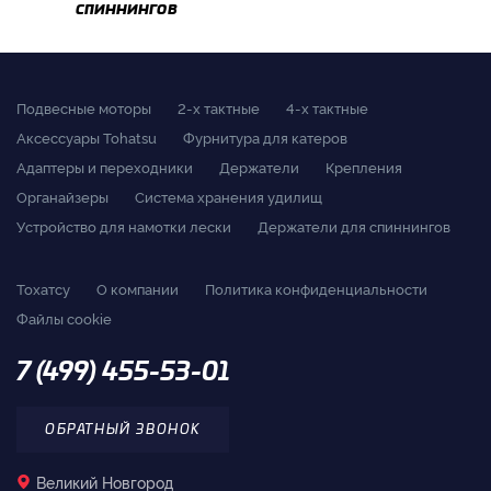
спиннингов
Подвесные моторы
2-x тактные
4-x тактные
Аксессуары Tohatsu
Фурнитура для катеров
Адаптеры и переходники
Держатели
Крепления
Органайзеры
Система хранения удилищ
Устройство для намотки лески
Держатели для спиннингов
Тохатсу
О компании
Политика конфиденциальности
Файлы cookie
7 (499) 455-53-01
ОБРАТНЫЙ ЗВОНОК
Великий Новгород