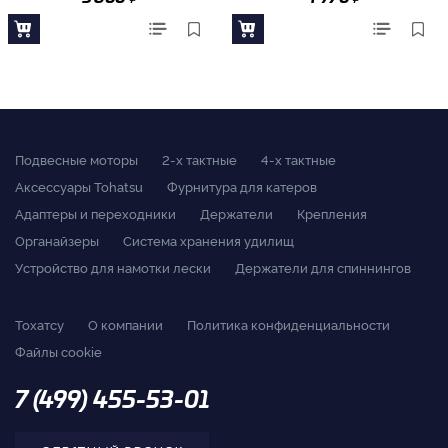
Подвесные моторы
2-x тактные
4-x тактные
Аксессуары Tohatsu
Фурнитура для катеров
Адаптеры и переходники
Держатели
Крепления
Органайзеры
Система хранения удилищ
Устройство для намотки лески
Держатели для спиннингов
Тохатсу
О компании
Политика конфиденциальности
Файлы cookie
7 (499) 455-53-01