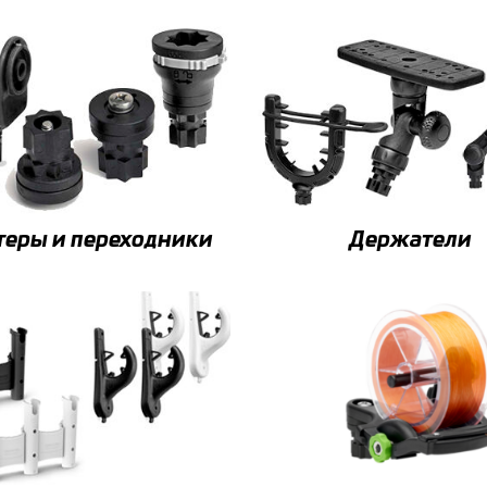
теры и переходники
Держатели