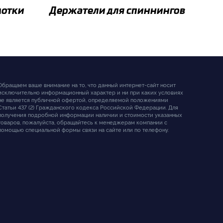
мотки
Держатели для спиннингов
Обращаем ваше внимание на то, что данный интернет-сайт носит
исключительно информационный характер и ни при каких условиях
не является публичной офертой, определяемой положениями
Статьи 437 (2) Гражданского кодекса Российской Федерации. Для
получения подробной информации наличии и стоимости указанных
товаров, пожалуйста, обращайтесь к менеджерам компании с
помощью специальной формы связи на сайте или по телефону.