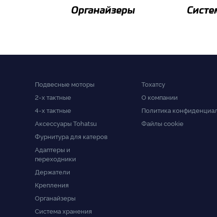
Органайзеры
Систе
Подвесные моторы
Тохатсу
2-x тактные
О компании
4-x тактные
Политика конфиденциа
Аксессуары Tohatsu
Файлы cookie
Фурнитура для катеров
Адаптеры и
переходники
Держатели
Крепления
Органайзеры
Система хранения