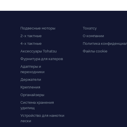
Подвесные моторы
Тохатсу
2-x тактные
О компании
4-x тактные
Политика конфиденциа
Аксессуары Tohatsu
Файлы cookie
Фурнитура для катеров
Адаптеры и
переходники
Держатели
Крепления
Органайзеры
Система хранения
удилищ
Устройство для намотки
лески