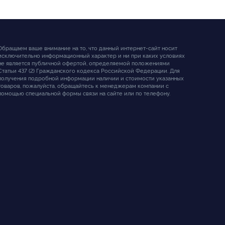
Обращаем ваше внимание на то, что данный интернет-сайт носит
исключительно информационный характер и ни при каких условиях
не является публичной офертой, определяемой положениями
Статьи 437 (2) Гражданского кодекса Российской Федерации. Для
получения подробной информации наличии и стоимости указанных
товаров, пожалуйста, обращайтесь к менеджерам компании с
помощью специальной формы связи на сайте или по телефону.