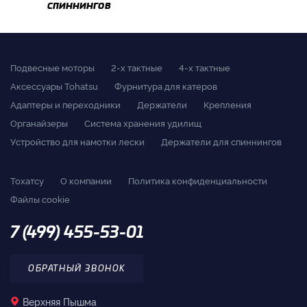
спиннингов
Подвесные моторы
2-x тактные
4-x тактные
Аксессуары Tohatsu
Фурнитура для катеров
Адаптеры и переходники
Держатели
Крепления
Органайзеры
Система хранения удилищ
Устройство для намотки лески
Держатели для спиннингов
Тохатсу
О компании
Политика конфиденциальности
Файлы cookie
7 (499) 455-53-01
ОБРАТНЫЙ ЗВОНОК
Верхняя Пышма