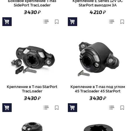
Боковое крепление Т-паз
Крепление E Series 12V DC
SidePort TracLoader
StarPort выходом 3А
₽
₽
3 430
4 210
Крепление в Т-паз StarPort
Крепление в Т-паз под углом
TracLoader
45 Tracloader 45 StarPort
₽
₽
3 430
3 430