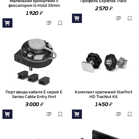
Маленький кронштейн с
Профиль Expanda Track
фиксатором G-Hold 35mm
₽
2 570
₽
1 920
Порт ввода кабеля E серий E
Комплект крепежей StarPort
Series Cable Entry Port
HD TracNut Kit
₽
₽
3 000
1 450