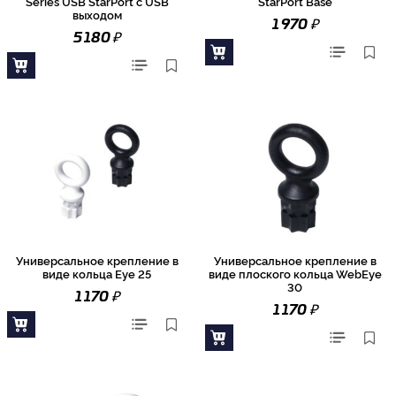
Series USB StarPort с USB
StarPort Base
выходом
₽
1 970
₽
5 180
Универсальное крепление в
Универсальное крепление в
виде кольца Eye 25
виде плоского кольца WebEye
30
₽
1 170
₽
1 170