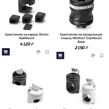
Крепление на каркас Bimini
Крепление на продольную
RailMount
планку MiniPort TracMount
Base
₽
4 120
₽
2 150