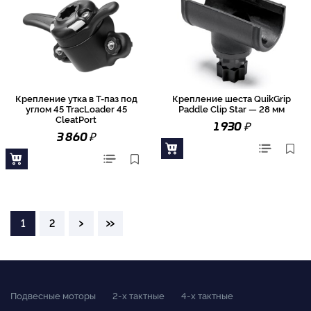
Крепление утка в Т-паз под
Крепление шеста QuikGrip
углом 45 TracLoader 45
Paddle Clip Star — 28 мм
CleatPort
₽
1 930
₽
3 860
›
»
1
2
Подвесные моторы
2-x тактные
4-x тактные