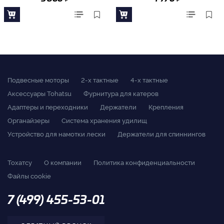
Подвесные моторы
2-x тактные
4-x тактные
Аксессуары Tohatsu
Фурнитура для катеров
Адаптеры и переходники
Держатели
Крепления
Органайзеры
Система хранения удилищ
Устройство для намотки лески
Держатели для спиннингов
Тохатсу
О компании
Политика конфиденциальности
Файлы cookie
7 (499) 455-53-01