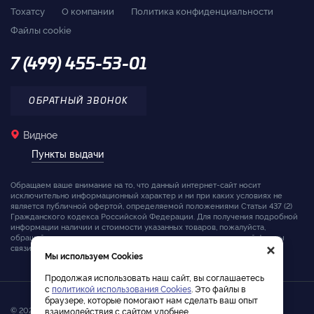
Тохатсу
О компании
Политика конфиденциальности
Файлы cookie
7 (499) 455-53-01
ОБРАТНЫЙ ЗВОНОК
Видное
Пункты выдачи
Обращаем ваше внимание на то, что данный интернет-сайт носит
исключительно информационный характер и ни при каких условиях не
является публичной офертой, определяемой положениями Статьи 437 (2)
Гражданского кодекса Российской Федерации. Для получения подробной
информации наличии и стоимости указанных товаров, пожалуйста,
×
обращайтесь к менеджерам компании с помощью специальной формы
связи на сайте или по телефону.
Мы используем Cookies
Продолжая использовать наш сайт, вы соглашаетесь
с
политикой использования Cookies
. Это файлы в
браузере, которые помогают нам сделать ваш опыт
© 2026. Интернет-магазин лодочных моторов Tohatsu
взаимодействия с сайтом удобнее.