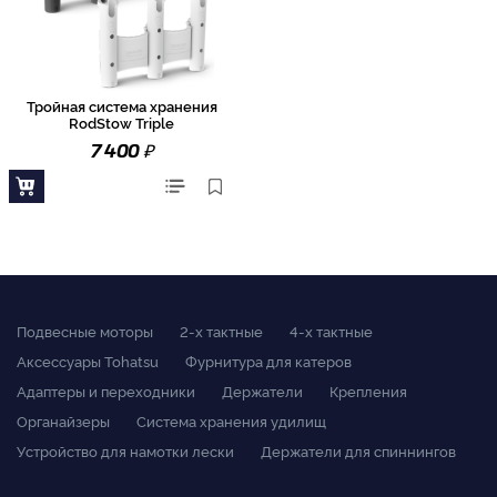
Тройная система хранения
RodStow Triple
₽
7 400
Подвесные моторы
2-x тактные
4-x тактные
Аксессуары Tohatsu
Фурнитура для катеров
Адаптеры и переходники
Держатели
Крепления
Органайзеры
Система хранения удилищ
Устройство для намотки лески
Держатели для спиннингов