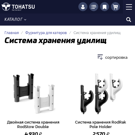
КАТАЛОГ
Главная
Фурнитура для катеров
Система хранения удилищ
Система хранения удилищ
сортировка
Двойная система хранения
Система хранения RodRak
RodStow Double
Pole Holder
₽
₽
4 930
2 570