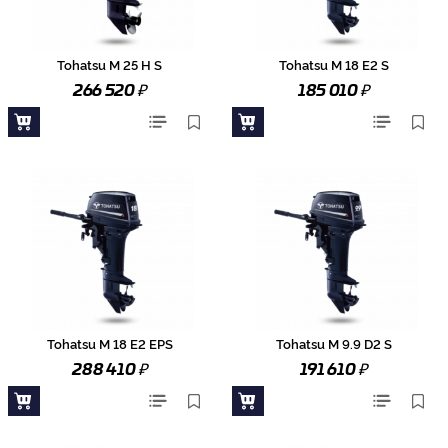
Tohatsu M 25 H S
Tohatsu M 18 E2 S
₽
₽
266 520
185 010
Tohatsu M 18 E2 EPS
Tohatsu M 9.9 D2 S
₽
₽
288 410
191 610