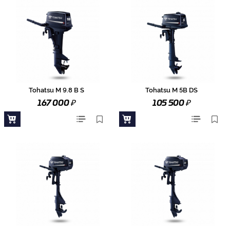
Tohatsu M 9.8 B S
Tohatsu M 5B DS
₽
₽
167 000
105 500