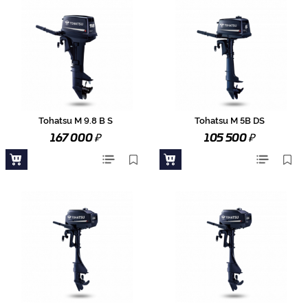
Tohatsu M 9.8 B S
Tohatsu M 5B DS
₽
₽
167 000
105 500