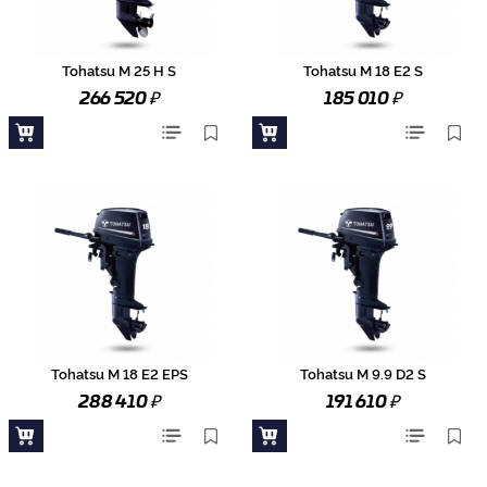
Tohatsu M 25 H S
Tohatsu M 18 E2 S
₽
₽
266 520
185 010
Tohatsu M 18 E2 EPS
Tohatsu M 9.9 D2 S
₽
₽
288 410
191 610