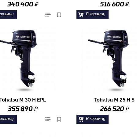
₽
₽
340 400
516 600
корзину
В корзину
Tohatsu M 30 H EPL
Tohatsu M 25 H S
₽
₽
355 890
266 520
корзину
В корзину