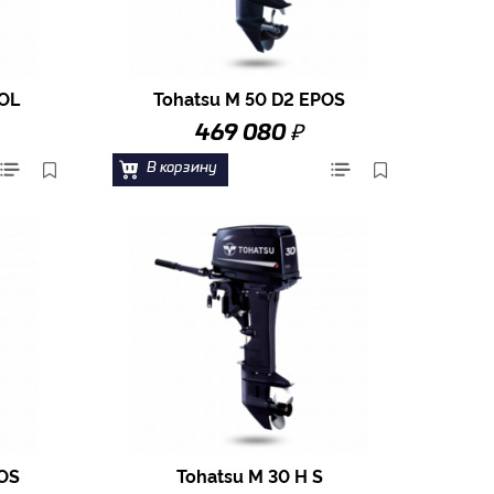
TOL
Tohatsu M 50 D2 EPOS
₽
469 080
В корзину
TOS
Tohatsu M 30 H S