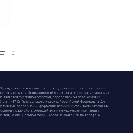
T
Обращаем ваше внимание на то, что данный интернет-сайт носит
исключительно информационный характер и ни при каких условиях
не является публичной офертой, определяемой положениями
Статьи 437 (2) Гражданского кодекса Российской Федерации. Для
получения подробной информации наличии и стоимости указанных
товаров, пожалуйста, обращайтесь к менеджерам компании с
помощью специальной формы связи на сайте или по телефону.