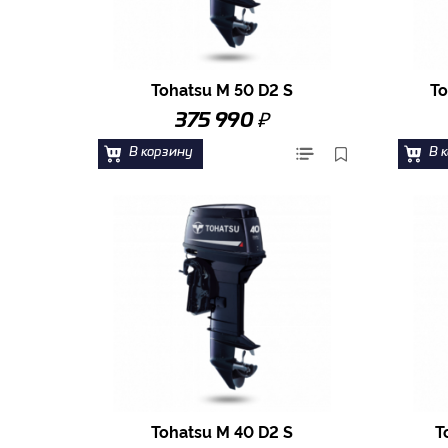
Tohatsu M 50 D2 S
To
₽
375 990
В корзину
В 
Tohatsu M 40 D2 S
T