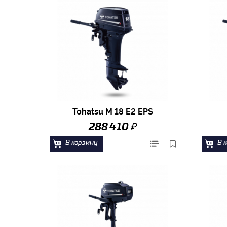
Tohatsu M 18 E2 EPS
₽
288 410
В корзину
В 