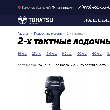
Каменск-Уральский
Пункты выдачи
7 (499) 455-53-
ПОДВЕСНЫЕ
Главная
Подвесные моторы
2-x тактные
2-x тактные лодочны
18 л.с.
25 л.с.
9.9 л.с.
9.8 л.с.
50 л.с.
40 л.с.
3.
сортировка
по цене
по названию
по популярности