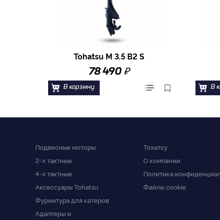
Tohatsu M 3.5 B2 S
₽
78 490
В корзину
В 
Подвесные моторы
Тохатсу
2-x тактные
О компании
4-x тактные
Политика конфиденциа
Аксессуары Tohatsu
Файлы cookie
Фурнитура для катеров
Адаптеры и