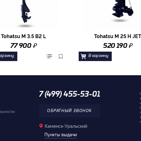
Tohatsu M 3.5 B2 L
Tohatsu M 25 H JE
₽
₽
77 900
520 190
корзину
В корзину
7 (499) 455-53-01
льности
ОБРАТНЫЙ ЗВОНОК
Каменск-Уральский
Пункты выдачи