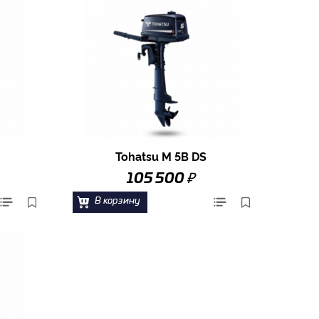
Tohatsu M 5B DS
₽
105 500
В корзину