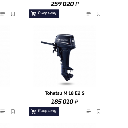
₽
259 020
В корзину
Tohatsu M 18 E2 S
₽
185 010
В корзину