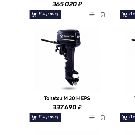
₽
365 020
В корзину
В 
Tohatsu M 30 H EPS
₽
337 690
В корзину
В 