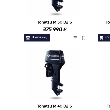
Tohatsu M 50 D2 S
To
₽
375 990
В корзину
В 
Tohatsu M 40 D2 S
T