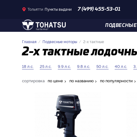
Тольятти
Пункты выдачи
7 (499) 455-53-01
ПОДВЕСНЫЕ
Главная
Подвесные моторы
2-x тактные
2-x тактные лодочны
18 л.с.
25 л.с.
9.9 л.с.
9.8 л.с.
50 л.с.
40 л.с.
3.
сортировка
по цене
по названию
по популярности