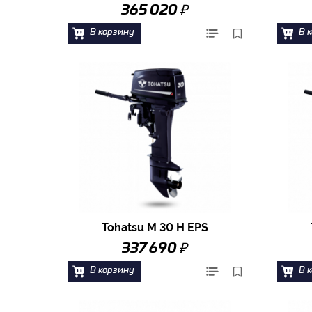
₽
365 020
В корзину
В 
Tohatsu M 30 H EPS
₽
337 690
В корзину
В 