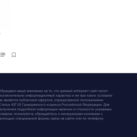
T
Обращаем ваше внимание на то, что данный интернет-сайт носит
исключительно информационный характер и ни при каких условиях
не является публичной офертой, определяемой положениями
Статьи 437 (2) Гражданского кодекса Российской Федерации. Для
получения подробной информации наличии и стоимости указанных
товаров, пожалуйста, обращайтесь к менеджерам компании с
помощью специальной формы связи на сайте или по телефону.