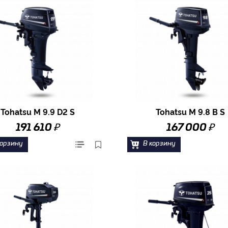
Tohatsu M 9.9 D2 S
Tohatsu M 9.8 B S
₽
₽
191 610
167 000
корзину
В корзину