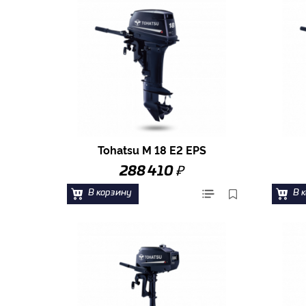
Tohatsu M 18 E2 EPS
₽
288 410
В корзину
В 