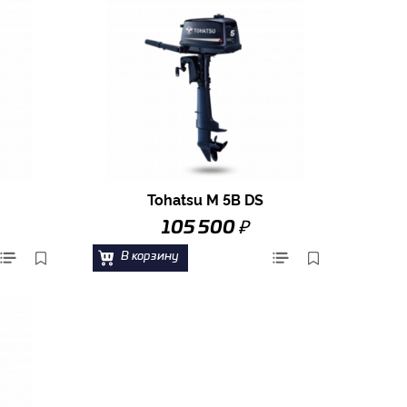
Tohatsu M 5B DS
₽
105 500
В корзину