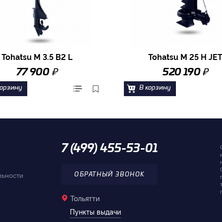
Tohatsu M 3.5 B2 L
Tohatsu M 25 H JE
₽
₽
77 900
520 190
корзину
В корзину
7 (499) 455-53-01
льности
ОБРАТНЫЙ ЗВОНОК
Тольятти
Пункты выдачи