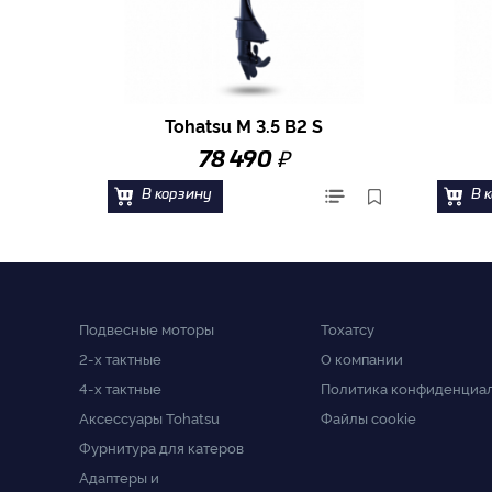
Tohatsu M 3.5 B2 S
₽
78 490
В корзину
В 
Подвесные моторы
Тохатсу
2-x тактные
О компании
4-x тактные
Политика конфиденциа
Аксессуары Tohatsu
Файлы cookie
Фурнитура для катеров
Адаптеры и