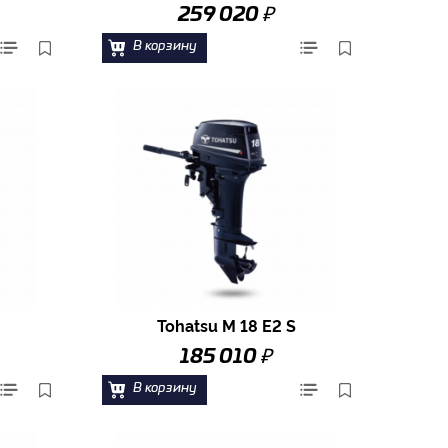
₽
259 020
В корзину
Tohatsu M 18 E2 S
₽
185 010
В корзину