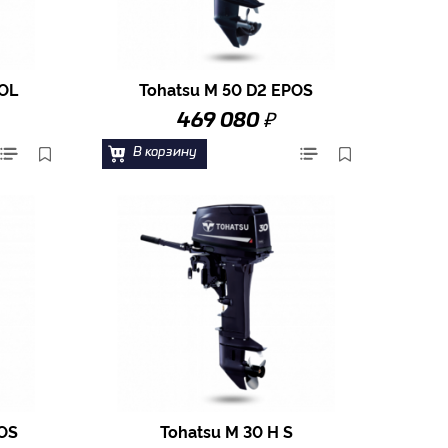
TOL
Tohatsu M 50 D2 EPOS
₽
469 080
В корзину
TOS
Tohatsu M 30 H S