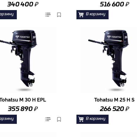
₽
₽
340 400
516 600
корзину
В корзину
Tohatsu M 30 H EPL
Tohatsu M 25 H S
₽
₽
355 890
266 520
корзину
В корзину