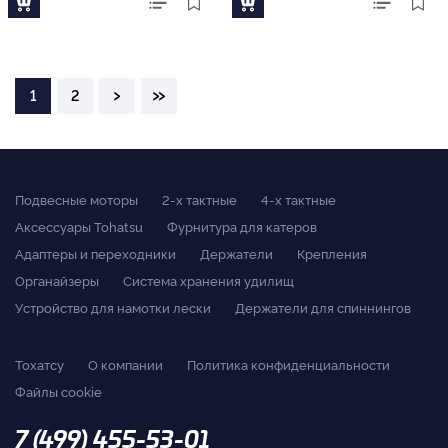
›
»
1
2
Подвесные моторы
2-x тактные
4-x тактные
Аксессуары Tohatsu
Фурнитура для катеров
Адаптеры и переходники
Держатели
Крепления
Органайзеры
Система хранения удилищ
Устройство для намотки лески
Держатели для спиннингов
Тохатсу
О компании
Политика конфиденциальности
Файлы cookie
7 (499) 455-53-01