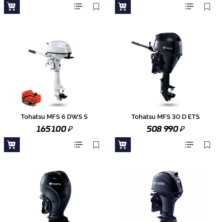
Tohatsu MFS 6 DWS S
Tohatsu MFS 30 D ETS
₽
₽
165 100
508 990