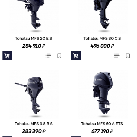
Tohatsu MFS 20 E S
Tohatsu MFS 30 C S
₽
₽
284 910
496 000
Tohatsu MFS 9.8 B S
Tohatsu MFS 50 A ETS
₽
₽
283 390
677 190