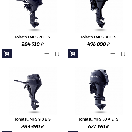
Tohatsu MFS 20 E S
Tohatsu MFS 30 C S
₽
₽
284 910
496 000
Tohatsu MFS 9.8 B S
Tohatsu MFS 50 A ETS
₽
₽
283 390
677 190