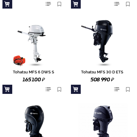
Tohatsu MFS 6 DWS S
Tohatsu MFS 30 D ETS
₽
₽
165 100
508 990