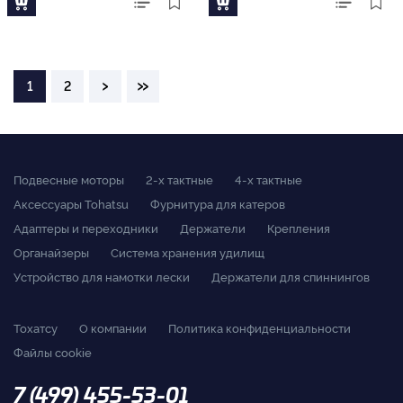
›
»
1
2
Подвесные моторы
2-x тактные
4-x тактные
Аксессуары Tohatsu
Фурнитура для катеров
Адаптеры и переходники
Держатели
Крепления
Органайзеры
Система хранения удилищ
Устройство для намотки лески
Держатели для спиннингов
Тохатсу
О компании
Политика конфиденциальности
Файлы cookie
7 (499) 455-53-01