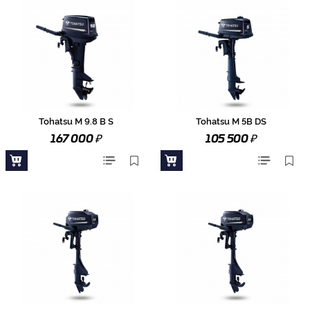
Tohatsu M 9.8 B S
Tohatsu M 5B DS
₽
₽
167 000
105 500