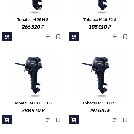
Tohatsu M 25 H S
Tohatsu M 18 E2 S
₽
₽
266 520
185 010
Tohatsu M 18 E2 EPS
Tohatsu M 9.9 D2 S
₽
₽
288 410
191 610