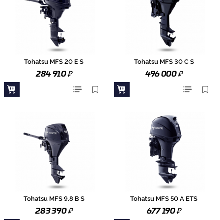
Tohatsu MFS 20 E S
Tohatsu MFS 30 C S
₽
₽
284 910
496 000
Tohatsu MFS 9.8 B S
Tohatsu MFS 50 A ETS
₽
₽
283 390
677 190