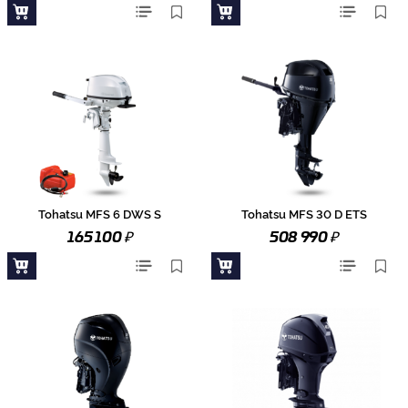
Tohatsu MFS 6 DWS S
Tohatsu MFS 30 D ETS
₽
₽
165 100
508 990