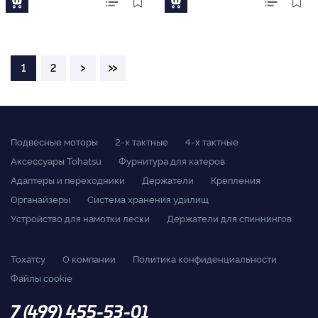
›
»
1
2
Подвесные моторы
2-x тактные
4-x тактные
Аксессуары Tohatsu
Фурнитура для катеров
Адаптеры и переходники
Держатели
Крепления
Органайзеры
Система хранения удилищ
Устройство для намотки лески
Держатели для спиннингов
Тохатсу
О компании
Политика конфиденциальности
Файлы cookie
7 (499) 455-53-01